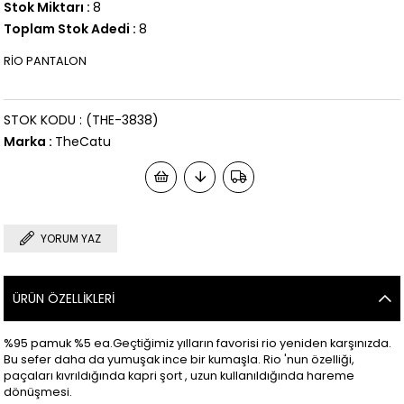
Stok Miktarı
:
8
Toplam Stok Adedi
:
8
RİO PANTALON
STOK KODU
(THE-3838)
Marka
:
TheCatu
YORUM YAZ
ÜRÜN ÖZELLIKLERI
%95 pamuk %5 ea.Geçtiğimiz yılların favorisi rio yeniden karşınızda.
Bu sefer daha da yumuşak ince bir kumaşla. Rio 'nun özelliği,
paçaları kıvrıldığında kapri şort , uzun kullanıldığında hareme
dönüşmesi.