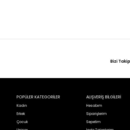
Bizi Takip
POPÜLER KATEGORİLER
ALIŞVERİŞ BİLGİLERİ
Kadın
Hesabım
Erkek
Siparişlerim
Çocuk
Sepetim
Unisex
İade Taleplerim